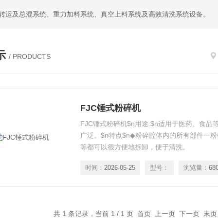
尘转运及总混系统、重力加料系统、真空上料系统及高效清洗系统设备。
示
/ PRODUCTS
FJC锤式粉碎机
FJC锤式粉碎机$n用途.$n适用于医药、食
广泛。$n特点$n◆粉碎腔体内的所有部件一
等都可以很方便地拆卸，便于清洗。
时间：
2026-05-25
型号：
浏览量：
68
共 1 条记录，当前 1 / 1 页 首页 上一页 下一页 末